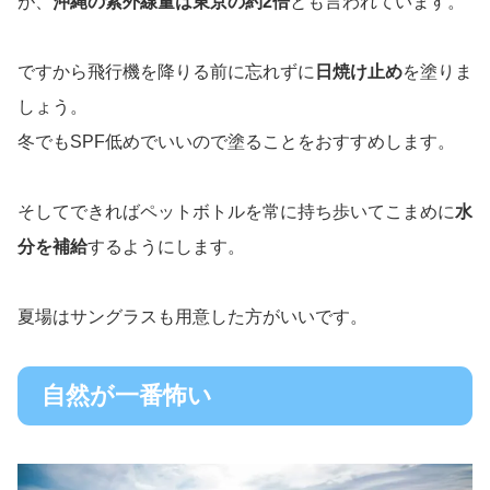
が、
沖縄の紫外線量は東京の約2倍
とも言われています。
ですから飛行機を降りる前に忘れずに
日焼け止め
を塗りま
しょう。
冬でもSPF低めでいいので塗ることをおすすめします。
そしてできればペットボトルを常に持ち歩いてこまめに
水
分を補給
するようにします。
夏場はサングラスも用意した方がいいです。
自然が一番怖い