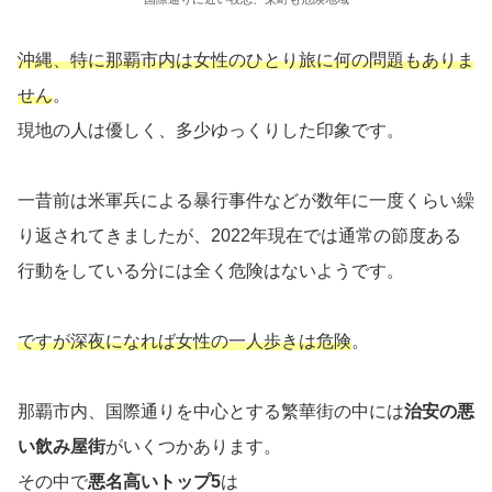
沖縄、特に那覇市内は女性のひとり旅に何の問題もありま
せん
。
現地の人は優しく、多少ゆっくりした印象です。
一昔前は米軍兵による暴行事件などが数年に一度くらい繰
り返されてきましたが、2022年現在では通常の節度ある
行動をしている分には全く危険はないようです。
ですが深夜になれば女性の一人歩きは危険
。
那覇市内、国際通りを中心とする繁華街の中には
治安の悪
い飲み屋街
がいくつかあります。
その中で
悪名高いトップ5
は