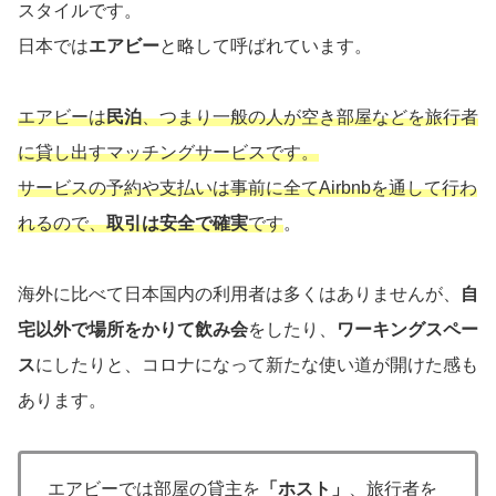
スタイルです。
日本では
エアビー
と略して呼ばれています。
エアビーは
民泊
、つまり一般の人が空き部屋などを旅行者
に貸し出すマッチングサービスです。
サービスの予約や支払いは事前に全てAirbnbを通して行わ
れるので、
取引は安全で確実
です
。
海外に比べて日本国内の利用者は多くはありませんが、
自
宅以外で場所をかりて飲み会
をしたり、
ワーキングスペー
ス
にしたりと、コロナになって新たな使い道が開けた感も
あります。
エアビーでは部屋の貸主を
「ホスト」
、旅行者を