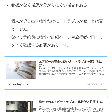
看板がなく場所が分かりにくい場合もある
個人が貸し出す物件だけに、トラブルがゼロとは言
えません。
なので予約前に物件の詳細ページや旅行者の口コミ
をよく確認する必要があります。
エアビーの安全な使い方 トラブルを避けるに
は？
Airbnb（エアビー）はホテルよりも料金が安い反面、トラ
ブルが起こる可能性もゼロではありません。この記事では
私の長年のエアビー利用経験から、エアビーを安全・安心
に利用するために気を付けるべきことを書いています。
tabinideyo.net
2022.05.03
海外でのエアビートラブル 体験談と注意するこ
と
女性の一人旅なら宿泊先の安全性はもっとも気になります
よね。私もエアビーを利用し始めたころにいくつかの失敗