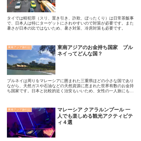
タイでは軽犯罪（スリ、置き引き、詐欺、ぼったくり）は日常茶飯事
で、日本人は特にターゲットにされやすいので対策が必要です。また
暑さが日本の比ではないため、暑さ対策、冷房対策も必要です。
東南アジアのお金持ち国家 ブル
東南アジア旅行記
ネイってどんな国？
ブルネイは周りをマレーシアに囲まれた三重県ほどの小さな国であり
ながら、天然ガスや石油などの天然資源に恵まれた世界有数のお金持
ち国家です。日本と比較的近く治安もいいため、女性の一人旅にもお
すすめです。敬虔なイスラム教国家のためイスラムへの敬意は絶対で
す。
マレーシア クアラルンプール 一
東南アジア旅行記
人でも楽しめる観光アクティビテ
ィ４選