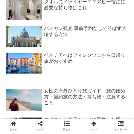
タオルにドライヤー？エアビー宿泊に
必要な持ち物はこれ
バチカン観光 事前予約なしで並ばず入
場する方法
ベネチアへはフィレンツェから日帰り
旅がおすすめ！
女性の海外ひとり旅ガイド 旅の始め
方・節約旅の方法・持ち物・注意する
こと
エポスから楽天カードに乗換えた理
由 断然お得で海外でも強い
ホーム
シェア
目次へ
トップ
サイドバー