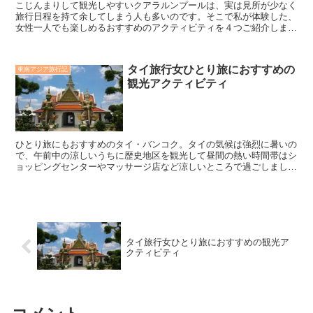
こじんまりして観光しやすいクアラルンプールは、実は見所が少なく
旅行日程を持て余してしまう人も多いのです。そこで私が体験した、
女性一人でも楽しめるおすすめのアクティビティを４つご紹介しま
す。この記事を読むと、クアラルンプールを120％楽しむ方法がわか
ります。
タイ旅行女ひとり旅におすすめの
東南アジア旅行記
観光アクティビティ
ひとり旅にもおすすめのタイ・バンコク。タイの気候は強烈に暑いの
で、午前中の涼しいうちに歴史地区を観光して昼間の熱い時間帯はシ
ョッピングセンターやマッサージ店など涼しいところで過ごしましょ
う。夕方日が落ちてからマーケットで思う存分タイのナイトライフを
楽しまれるといいと思います。
タイ旅行女ひとり旅におすすめの観光ア
クティビティ