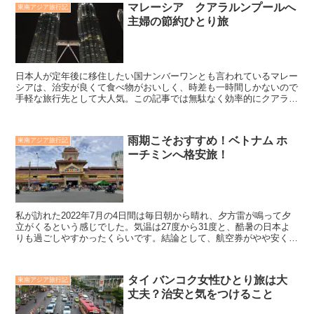
マレーシア クアラルンプールへ
東南アジア旅行記
主婦の節約ひとり旅
日本人が定年後に移住したい国ナンバーワンとも言われているマレー
シアは、治安が良くて食べ物がおいしく、時差も一時間しかないので
手軽な旅行先として大人気。この記事では無駄なく効率的にクアラル
ンプール観光しながら、節約旅を実現する方法が分かります。
雨期こそおすすめ！ベトナム ホ
東南アジア旅行記
ーチミンへ格安旅！
私が訪れた2022年7月の4日間は毎日朝から晴れ、夕方雷が鳴って夕
立がくるという感じでした。気温は27度から31度と、酷暑の日本よ
りも過ごしやすかったくらいです。結論として、航空券がやや安くな
る雨季のホーチミン観光をおすすめします。LCCのベトジェットで、
成田⇔ホーチミン往復３万円台で見つけられました。
タイ バンコク女性ひとり旅は大
東南アジア旅行記
丈夫？治安と気をつけること