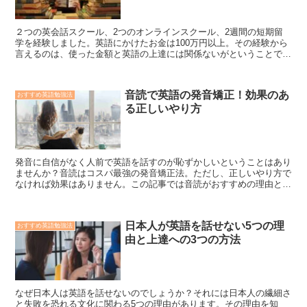
２つの英会話スクール、2つのオンラインスクール、2週間の短期留
学を経験しました。英語にかけたお金は100万円以上。その経験から
言えるのは、使った金額と英語の上達には関係ないがということで
す。無料のコンテンツを利用して効率的に英語を学ぶ方法をご紹介！
音読で英語の発音矯正！効果のあ
おすすめ英語勉強法
る正しいやり方
発音に自信がなく人前で英語を話すのが恥ずかしいということはあり
ませんか？音読はコスパ最強の発音矯正法。ただし、正しいやり方で
なければ効果はありません。この記事では音読がおすすめの理由と正
しいやり方、上達までの期間などを解説しています。この記事を読ん
で、カタカナ英語から卒業しましょう。
日本人が英語を話せない5つの理
おすすめ英語勉強法
由と上達への3つの方法
なぜ日本人は英語を話せないのでしょうか？それには日本人の繊細さ
と失敗を恐れる文化に関わる5つの理由があります。その理由を知