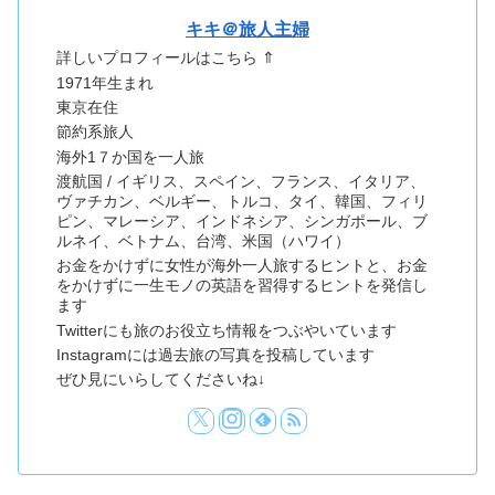
キキ＠旅人主婦
詳しいプロフィールはこちら ⇑
1971年生まれ
東京在住
節約系旅人
海外1７か国を一人旅
渡航国 / イギリス、スペイン、フランス、イタリア、
ヴァチカン、ベルギー、トルコ、タイ、韓国、フィリ
ピン、マレーシア、インドネシア、シンガポール、ブ
ルネイ、ベトナム、台湾、米国（ハワイ）
お金をかけずに女性が海外一人旅するヒントと、お金
をかけずに一生モノの英語を習得するヒントを発信し
ます
Twitterにも旅のお役立ち情報をつぶやいています
Instagramには過去旅の写真を投稿しています
ぜひ見にいらしてくださいね↓