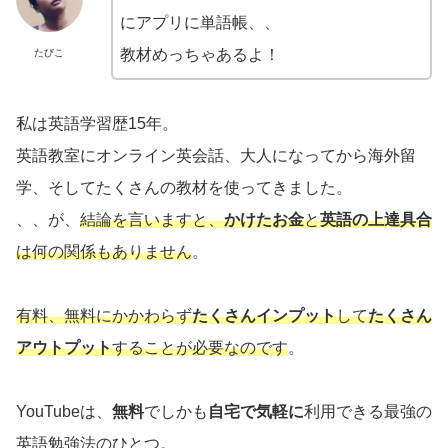
にアプリに単語帳、、
教材めっちゃあるよ！
たびこ
私は英語学習歴15年。
英語教室にオンライン英会話、大人になってから海外留
学、そしてたくさんの教材を使ってきました。
、、が、
結論を言いますと、
かけたお金
と
英語の上達具合
は何の関係もありません
。
有料、無料にかかわらず
たくさんインプット
して
たくさん
アウトプット
することが必要なのです
。
YouTubeは、
無料
でしかも
自宅で気軽に
利用できる最強の
英語勉強法のひとつ。