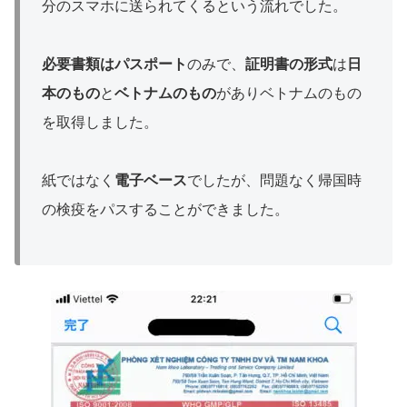
分のスマホに送られてくるという流れでした。
必要書類はパスポート
のみで、
証明書の形式
は
日
本のもの
と
ベトナムのもの
がありベトナムのもの
を取得しました。
紙ではなく
電子ベース
でしたが、問題なく帰国時
の検疫をパスすることができました。