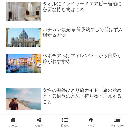
タオルにドライヤー？エアビー宿泊に
必要な持ち物はこれ
バチカン観光 事前予約なしで並ばず入
場する方法
ベネチアへはフィレンツェから日帰り
旅がおすすめ！
女性の海外ひとり旅ガイド 旅の始め
方・節約旅の方法・持ち物・注意する
こと
エポスから楽天カードに乗換えた理
由 断然お得で海外でも強い
ホーム
シェア
目次へ
トップ
サイドバー