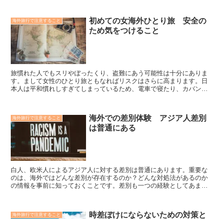
旅のスタイルを身につけていきたいものです。
初めての女海外ひとり旅 安全の
海外旅行で注意すること
ため気をつけること
旅慣れた人でもスリやぼったくり、盗難にあう可能性は十分にありま
す。まして女性のひとり旅ともなればリスクはさらに高まります。日
本人は平和慣れしすぎてしまっているため、電車で寝たり、カバンの
ファスナーは開けっ放し、バッグは床に置く、人の話を信じやすいな
ど、海外の人から見たら隙だらけなのです。
海外での差別体験 アジア人差別
海外旅行で注意すること
は普通にある
白人、欧米人によるアジア人に対する差別は普通にあります。重要な
のは、海外ではどんな差別が存在するのか？どんな対処法があるのか
の情報を事前に知っておくことです。差別も一つの経験としてあまり
気にしないことも大切です。
時差ぼけにならないための対策と
海外旅行で注意すること