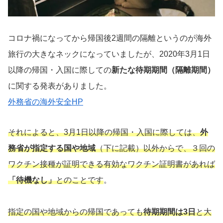
コロナ禍になってから帰国後2週間の隔離というのが海外
旅行の大きなネックになっていましたが、2020年3月1日
以降の帰国・入国に際しての
新たな待期期間（隔離期間）
に関する発表がありました。
外務省の海外安全HP
それによると、3月1日以降の帰国・入国に際しては、
外
務省が指定する国や地域
（下に記載）以外からで、３回の
ワクチン接種が証明できる有効なワクチン証明書があれば
「待機なし」
とのことです
。
指定の国や地域からの帰国であっても
待期期間は3日
と大