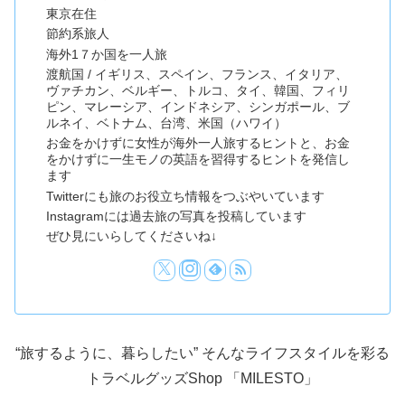
東京在住
節約系旅人
海外1７か国を一人旅
渡航国 / イギリス、スペイン、フランス、イタリア、
ヴァチカン、ベルギー、トルコ、タイ、韓国、フィリ
ピン、マレーシア、インドネシア、シンガポール、ブ
ルネイ、ベトナム、台湾、米国（ハワイ）
お金をかけずに女性が海外一人旅するヒントと、お金
をかけずに一生モノの英語を習得するヒントを発信し
ます
Twitterにも旅のお役立ち情報をつぶやいています
Instagramには過去旅の写真を投稿しています
ぜひ見にいらしてくださいね↓
“旅するように、暮らしたい” そんなライフスタイルを彩る
トラベルグッズShop 「MILESTO」