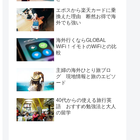
エポスから楽天カードに乗
換えた理由 断然お得で海
外でも強い
海外行くならGLOBAL
WiFi！イモトのWiFiとの比
較
主婦の海外ひとり旅ブロ
グ 現地情報と旅のエピソ
ード
40代からの使える旅行英
語 おすすめ勉強法と大人
の留学