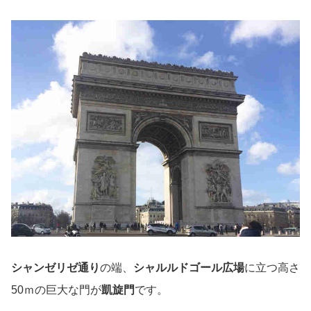
シャンゼリゼ通り
の端、
シャルルドゴール広場
に立つ高さ
50ｍの巨大な門が
凱旋門
です。