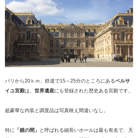
パリから20ｋｍ、鉄道で15～25分のところにある
ベルサ
イユ宮殿
は、
世界遺産
にも登録された歴史ある宮殿です。
超豪華な内装と調度品は写真映え間違いなし。
特に
「鏡の間」
と呼ばれる細長いホールは最も有名で、天