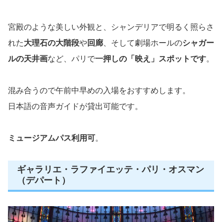
宮殿のような美しい外観と、シャンデリアで明るく照らさ
れた
大理石の大階段
や
回廊
、そして劇場ホールの
シャガー
ルの天井画
など、パリで
一押しの「映え」スポットです
。
混み合うので午前中早めの入場をおすすめします。
日本語の音声ガイドが貸出可能です。
ミュージアムパス利用可
。
ギャラリエ・ラファイエッテ・パリ・オスマン
（デパート）