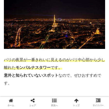
パリの夜景が一番きれいに見えるのがパリ中心部から少し
離れた
モンパルナスタワー
です。
意外と知られていないスポット
なので、ぜひおすすめで
す。
モンパルナスタワー自体は観光スポットではないため、混
ホーム
シェア
目次へ
トップ
サイドバー
雑しておらずゆっくり過ごすことができます。